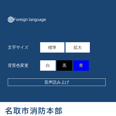
ペ
メ
ー
ニ
ジ
ュ
の
ー
Foreign language
先
を
頭
飛
で
ば
す。
し
て
文字サイズ
標準
拡大
本
文
へ
背景色変更
白
黒
青
音声読み上げ