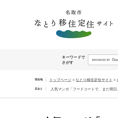
ペ
メ
ー
ニ
ジ
ュ
の
ー
先
を
頭
飛
で
ば
す。
し
て
Googleカスタム検索
キーワードで
本
さがす
文
へ
トップページ
>
なとり移住定住サイト
>
現在地
人気マンガ「フードコートで、また明日
足あと
本
文