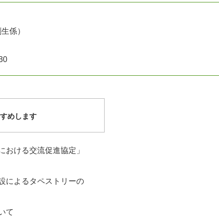
創生係
30
すすめします
における交流促進協定」
設によるタペストリーの
いて