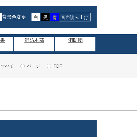
背景色変更
白
黒
青
音声読み上げ
請書
消防本部
消防団
すべて
ページ
PDF