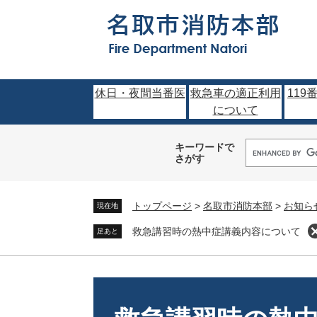
ペ
メ
ー
ニ
ジ
ュ
の
ー
先
を
頭
飛
休日・夜間当番医
救急車の適正利用
119
で
ば
に
ついて
す。
し
て
キーワードで
さがす
本
文
へ
トップページ
>
名取市消防本部
>
お知ら
現在地
救急講習時の熱中症講義内容について
足あと
本
文