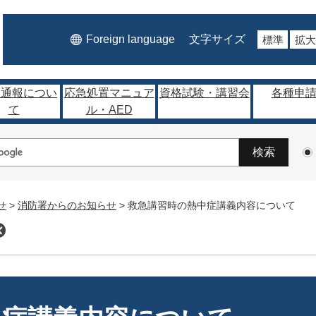
Foreign language
文字サイズ
標準
拡大
番通報につい
応急処置マニュア
資格試験・講習会
各種申
て
ル・AED
せ
>
消防署からのお知らせ
>
救急講習時の熱中症講義内容について