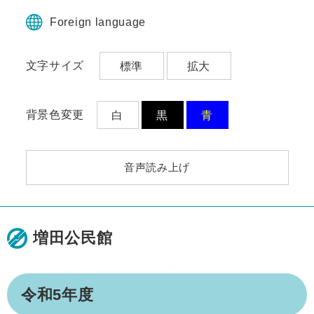
ペ
メ
ー
ニ
Foreign language
ジ
ュ
の
ー
文字サイズ
標準
拡大
先
を
頭
飛
で
ば
す。
し
背景色変更
白
黒
青
て
本
文
音声読み上げ
へ
増田公民館
本
令和5年度
文