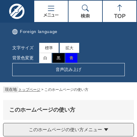
ペ
メ
名
メ
検
Top
ー
ニ
ジ
ュ
取
ニ
索
の
ー
先
を
市
ュ
Foreign language
頭
飛
で
ば
公
ー
文字サイズ
す。
し
標準
拡大
て
式
背景色変更
白
黒
青
本
文
ホ
音声読み上げ
へ
ー
現在地
トップページ
>
このホームページの使い方
ム
ペ
このホームページの使い方
ー
このホームページの使い方メニュー
ジ