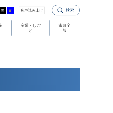
音声読み上げ
検索
黒
青
産
産業・しご
市政全
と
般