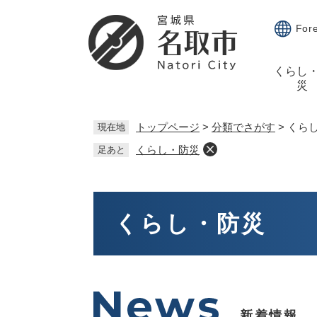
ペ
メ
ー
ニ
For
ジ
ュ
の
ー
くらし
先
を
災
頭
飛
で
ば
す。
し
トップページ
>
分類でさがす
>
くら
現在地
て
くらし・防災
足あと
本
文
へ
本
文
くらし・防災
新着情報