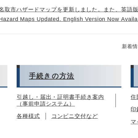
名取市ハザードマップを更新しました。また、英語版も作成
Hazard Maps Updated. English Version Now Availa
新着情
手続きの方法
引越し・届出・証明書手続き案内
住
（事前申請システム）
印
各種様式
コンビニ交付など
マ