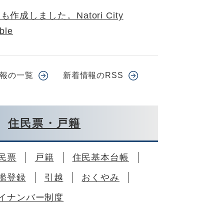
しました。Natori City
ble
報の一覧
新着情報のRSS
住民票・戸籍
民票
戸籍
住民基本台帳
鑑登録
引越
おくやみ
イナンバー制度