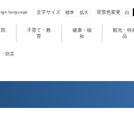
文字サイズ
背景色変更
eign language
標準
拡大
白
・防
子育て・教
健康・福
観光・特
育
祉
品
し・防災