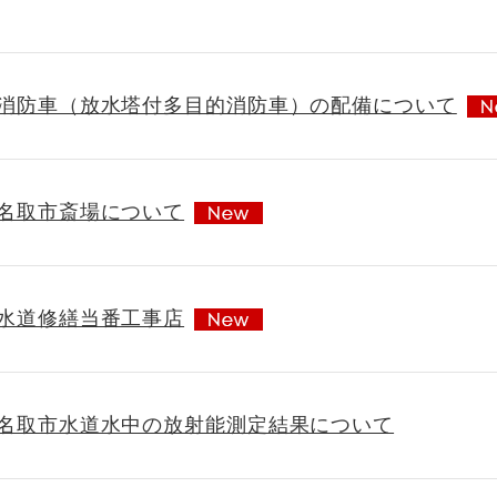
消防車（放水塔付多目的消防車）の配備について
名取市斎場について
水道修繕当番工事店
名取市水道水中の放射能測定結果について