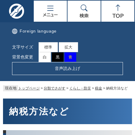
ペ
メ
名
メ
検
Top
ー
ニ
ジ
ュ
取
ニ
索
の
ー
先
を
市
ュ
Foreign language
頭
飛
で
ば
公
ー
文字サイズ
す。
し
標準
拡大
て
式
背景色変更
白
黒
青
本
文
ホ
音声読み上げ
へ
ー
現在地
トップページ
>
分類でさがす
>
くらし・防災
>
税金
>
納税方法など
ム
本
ペ
文
納税方法など
ー
ジ