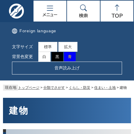
ペ
メ
名
メ
検
Top
ー
ニ
ジ
ュ
取
ニ
索
の
ー
先
を
市
ュ
Foreign language
頭
飛
で
ば
公
ー
文字サイズ
す。
し
標準
拡大
て
式
背景色変更
白
黒
青
本
文
ホ
音声読み上げ
へ
ー
現在地
トップページ
>
分類でさがす
>
くらし・防災
>
住まい・土地
>
建物
ム
本
ペ
文
建物
ー
ジ