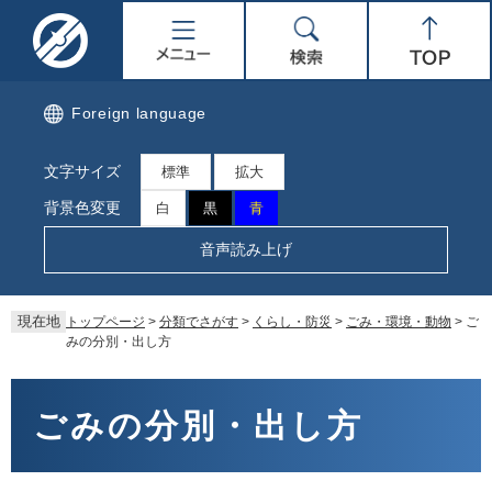
ペ
メ
名
メ
検
Top
ー
ニ
ジ
ュ
取
ニ
索
の
ー
先
を
市
ュ
Foreign language
頭
飛
で
ば
公
ー
文字サイズ
す。
し
標準
拡大
て
式
背景色変更
白
黒
青
本
文
ホ
音声読み上げ
へ
ー
現在地
トップページ
>
分類でさがす
>
くらし・防災
>
ごみ・環境・動物
>
ご
ム
みの分別・出し方
ペ
本
文
ごみの分別・出し方
ー
ジ