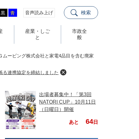
音声読み上げ
検索
黒
青
産
産業・しご
市政全
と
般
Ｇムービング株式会社と家電4品目を含む廃家
係る連携協定を締結しました
出場者募集中！「第3回
NATORI CUP」10月11日
（日曜日）開催
64
あと
日