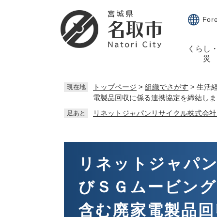
ペ
メ
ー
ニ
For
ジ
ュ
の
ー
くらし
先
を
災
頭
飛
で
ば
す。
し
トップページ
>
組織でさがす
>
生活
現在地
電製品回収に係る連携協定を締結しま
て
本
リネットジャパンリサイクル株式会社
足あと
文
へ
本
文
リネットジャパ
びＳＧムービング
含む廃家電製品回