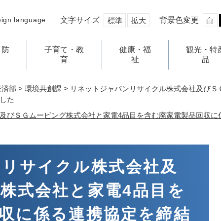
文字サイズ
背景色変更
eign language
標準
拡大
白
・防
子育て・教
健康・福
観光・特
育
祉
品
経済部
>
環境共創課
>
リネットジャパンリサイクル株式会社及びＳ
した
及びＳＧムービング株式会社と家電4品目を含む廃家電製品回収に
ンリサイクル株式会社及
株式会社と家電4品目を
収に係る連携協定を締結