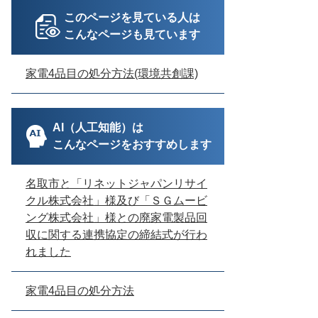
このページを見ている人は
こんなページも見ています
家電4品目の処分方法(環境共創課)
AI（人工知能）は
こんなページをおすすめします
名取市と「リネットジャパンリサイ
クル株式会社」様及び「ＳＧムービ
ング株式会社」様との廃家電製品回
収に関する連携協定の締結式が行わ
れました
家電4品目の処分方法