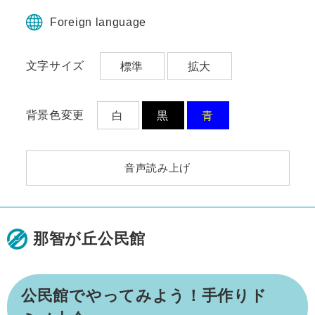
ペ
メ
ー
ニ
Foreign language
ジ
ュ
の
ー
文字サイズ
標準
拡大
先
を
頭
飛
で
ば
す。
し
背景色変更
白
黒
青
て
本
文
音声読み上げ
へ
那智が丘公民館
本
公民館でやってみよう！手作りド
文