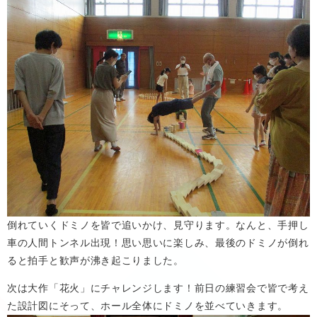
倒れていくドミノを皆で追いかけ、見守ります。なんと、手押し
車の人間トンネル出現！思い思いに楽しみ、最後のドミノが倒れ
ると拍手と歓声が沸き起こりました。​
次は大作「花火」にチャレンジします！前日の練習会で皆で考え
た設計図にそって、ホール全体にドミノを並べていきます。