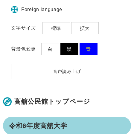
ペ
メ
ー
ニ
Foreign language
ジ
ュ
の
ー
文字サイズ
標準
拡大
先
を
頭
飛
で
ば
す。
し
背景色変更
白
黒
青
て
本
文
音声読み上げ
へ
高舘公民館トップページ
本
令和6年度高舘大学
文