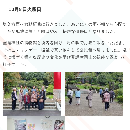
10月8日火曜日​
塩釜方面へ移動研修に行きました。あいにくの雨が朝から心配で
したが現地に着くと雨はやみ、快適な研修日となりました。
鹽竈神社の博物館と境内を回り、海の駅でお昼ご飯をいただき、
そのごマリンゲート塩釜で買い物をして公民館へ帰りました。塩
釜に根ずく様々な歴史や文化を学び受講生同士の親睦が深まった
様子でした。