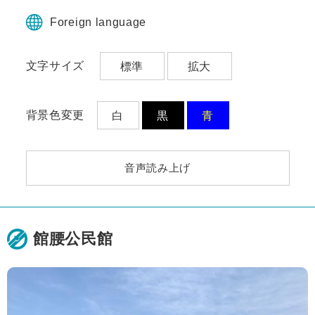
ペ
メ
ー
ニ
Foreign language
ジ
ュ
の
ー
文字サイズ
標準
拡大
先
を
頭
飛
で
ば
す。
し
背景色変更
白
黒
青
て
本
文
音声読み上げ
へ
館腰公民館