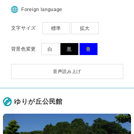
ペ
メ
ー
ニ
Foreign language
ジ
ュ
の
ー
文字サイズ
標準
拡大
先
を
頭
飛
で
ば
す。
し
背景色変更
白
黒
青
て
本
文
音声読み上げ
へ
ゆりが丘公民館