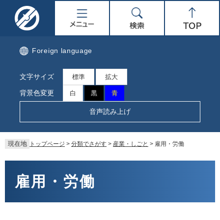
ペ
メ
名
メ
検
Top
ー
ニ
ジ
ュ
取
ニ
索
の
ー
先
を
市
ュ
Foreign language
頭
飛
で
ば
公
ー
文字サイズ
す。
し
標準
拡大
て
式
背景色変更
白
黒
青
本
文
ホ
音声読み上げ
へ
ー
現在地
トップページ
>
分類でさがす
>
産業・しごと
>
雇用・労働
ム
本
ペ
文
雇用・労働
ー
ジ