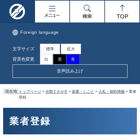
ペ
メ
名
メ
検
Top
ー
ニ
ジ
ュ
取
ニ
索
の
ー
先
を
市
ュ
Foreign language
頭
飛
で
ば
公
ー
文字サイズ
す。
し
標準
拡大
て
式
背景色変更
白
黒
青
本
文
ホ
音声読み上げ
へ
ー
現在地
トップページ
>
分類でさがす
>
産業・しごと
>
入札・契約情報
>
業者
ム
登録
ペ
本
文
業者登録
ー
ジ