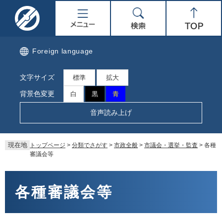
ペ
メ
名
メ
検
Top
ー
ニ
ジ
ュ
取
ニ
索
の
ー
先
を
市
ュ
Foreign language
頭
飛
で
ば
公
ー
文字サイズ
す。
し
標準
拡大
て
式
背景色変更
白
黒
青
本
文
ホ
音声読み上げ
へ
ー
現在地
トップページ
>
分類でさがす
>
市政全般
>
市議会・選挙・監査
>
各種
ム
審議会等
ペ
本
文
各種審議会等
ー
ジ