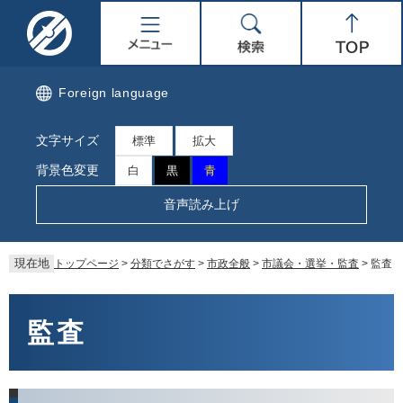
ペ
メ
名
メ
検
Top
ー
ニ
ジ
ュ
取
ニ
索
の
ー
先
を
市
ュ
Foreign language
頭
飛
で
ば
公
ー
文字サイズ
す。
し
標準
拡大
て
式
背景色変更
白
黒
青
本
文
ホ
音声読み上げ
へ
ー
現在地
トップページ
>
分類でさがす
>
市政全般
>
市議会・選挙・監査
>
監査
ム
本
ペ
文
監査
ー
ジ