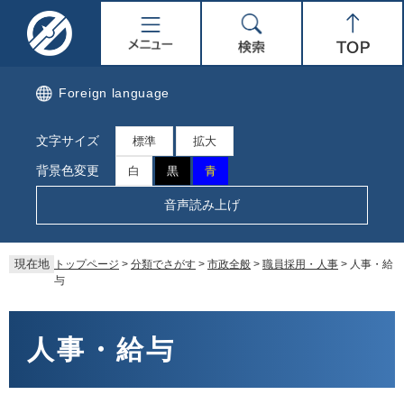
ペ
メ
名
メ
検
Top
ー
ニ
ジ
ュ
取
ニ
索
の
ー
先
を
市
ュ
Foreign language
頭
飛
で
ば
公
ー
文字サイズ
す。
し
標準
拡大
て
式
背景色変更
白
黒
青
本
文
ホ
音声読み上げ
へ
ー
現在地
トップページ
>
分類でさがす
>
市政全般
>
職員採用・人事
>
人事・給
ム
与
ペ
本
文
人事・給与
ー
ジ