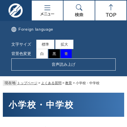
ペ
メ
名
メ
検
Top
ー
ニ
ジ
ュ
取
ニ
索
の
ー
先
を
市
ュ
Foreign language
頭
飛
で
ば
公
ー
文字サイズ
す。
し
標準
拡大
て
式
背景色変更
白
黒
青
本
文
ホ
音声読み上げ
へ
ー
現在地
トップページ
>
よくある質問
>
教育
>
小学校・中学校
ム
本
ペ
文
小学校・中学校
ー
ジ