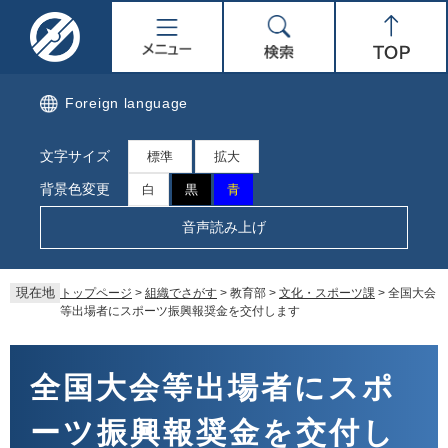
ペ
メ
名
メ
検
Top
ー
ニ
ジ
ュ
取
ニ
索
の
ー
先
を
市
ュ
Foreign language
頭
飛
で
ば
公
ー
文字サイズ
す。
し
標準
拡大
て
式
背景色変更
白
黒
青
本
文
ホ
音声読み上げ
へ
ー
現在地
トップページ
>
組織でさがす
>
教育部
>
文化・スポーツ課
>
全国大会
ム
等出場者にスポーツ振興報奨金を交付します
ペ
本
文
全国大会等出場者にスポ
ー
ーツ振興報奨金を交付し
ジ