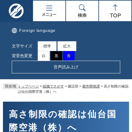
ペ
メ
名
メ
検
Top
ー
ニ
ジ
ュ
取
ニ
索
の
ー
先
を
市
ュ
Foreign language
頭
飛
で
ば
公
ー
文字サイズ
す。
し
標準
拡大
て
式
背景色変更
白
黒
青
本
文
ホ
音声読み上げ
へ
ー
現在地
トップページ
>
組織でさがす
>
建設部
>
都市開発課
>
高さ制限の確認
ム
は仙台国際空港（株）へ
ペ
本
文
高さ制限の確認は仙台国
ー
際空港（株）へ
ジ