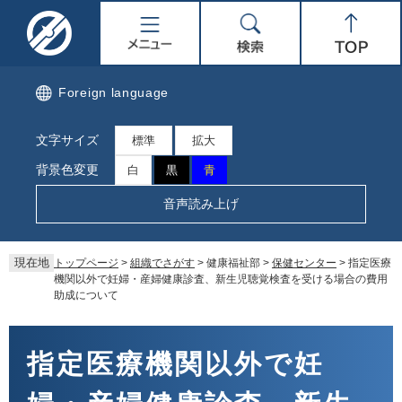
ペ
メ
名
メ
検
Top
ー
ニ
ジ
ュ
取
ニ
索
の
ー
先
を
市
ュ
Foreign language
頭
飛
で
ば
公
ー
文字サイズ
す。
し
標準
拡大
て
式
背景色変更
白
黒
青
本
文
ホ
音声読み上げ
へ
ー
現在地
トップページ
>
組織でさがす
>
健康福祉部
>
保健センター
>
指定医療
ム
機関以外で妊婦・産婦健康診査、新生児聴覚検査を受ける場合の費用
助成について
ペ
本
ー
文
指定医療機関以外で妊
ジ