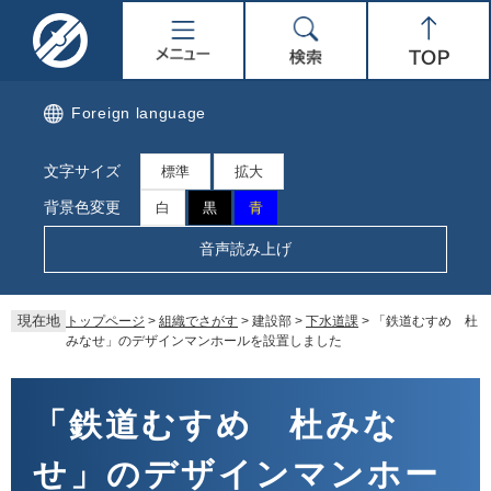
ペ
メ
名
メ
検
Top
ー
ニ
ジ
ュ
取
ニ
索
の
ー
先
を
市
ュ
Foreign language
頭
飛
で
ば
公
ー
文字サイズ
す。
し
標準
拡大
て
式
背景色変更
白
黒
青
本
文
ホ
音声読み上げ
へ
ー
現在地
トップページ
>
組織でさがす
>
建設部
>
下水道課
>
「鉄道むすめ 杜
ム
みなせ」のデザインマンホールを設置しました
ペ
本
文
「鉄道むすめ 杜みな
ー
せ」のデザインマンホー
ジ