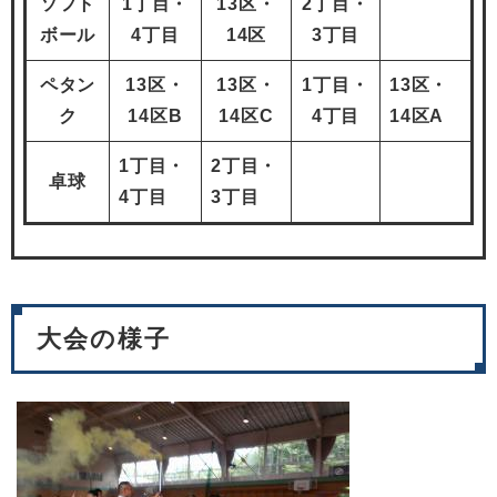
ソフト
1
丁目・
13
区・
2
丁目・
ボール
4丁目
14区
3丁目
ペタン
13
区・
13
区・
1
丁目・
13
区・
ク
14区B
14区C
4丁目
14区A
1
丁目・
2
丁目・
卓球
4丁目
3丁目
大会の様子