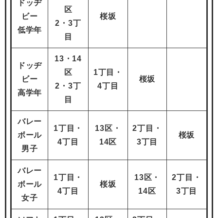
ドッヂ
区
ビー
桜坂
2・3丁
低学年
目
13
・14
ドッヂ
区
1丁目・
ビー
桜坂
2・3丁
4丁目
高学年
目
バレー
1
丁目・
13
区・
2
丁目・
ボール
桜坂
4丁目
14区
3丁目
男子
バレー
1
丁目・
13
区・
2
丁目・
ボール
桜坂
4丁目
14区
3丁目
女子