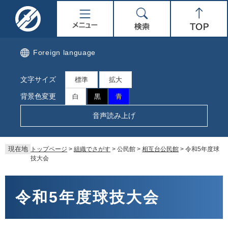
ペ
メ
名
メ
検
Top
ー
ニ
ジ
ュ
取
ニ
索
の
ー
先
を
市
ュ
Foreign language
頭
飛
で
ば
公
ー
文字サイズ
す。
し
標準
拡大
て
式
背景色変更
白
黒
青
本
文
ホ
音声読み上げ
へ
ー
現在地
トップページ
>
組織でさがす
>
公民館
>
相互台公民館
>
令和5年度球
ム
技大会
ペ
本
文
令和5年度球技大会
ー
ジ