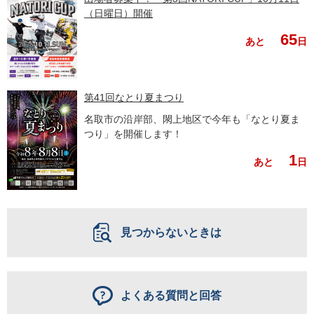
（日曜日）開催
65
あと
日
第41回なとり夏まつり
名取市の沿岸部、閖上地区で今年も「なとり夏ま
つり」を開催します！
1
あと
日
見つからないときは
よくある質問と回答