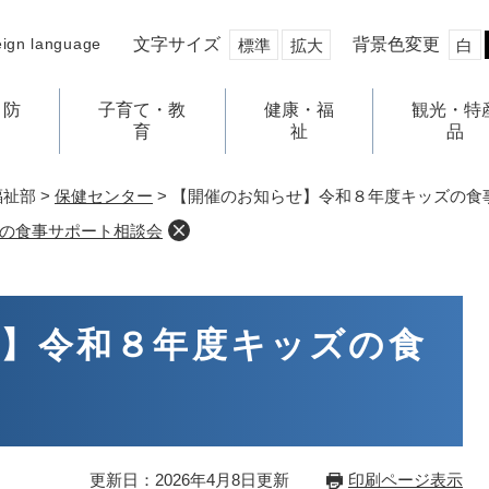
文字サイズ
背景色変更
eign language
標準
拡大
白
・防
子育て・教
健康・福
観光・特
育
祉
品
福祉部
>
保健センター
>
【開催のお知らせ】令和８年度キッズの食
の食事サポート相談会
】令和８年度キッズの食
更新日：2026年4月8日更新
印刷ページ表示