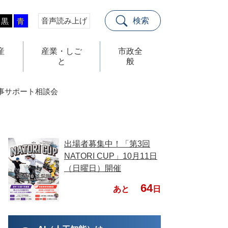
音声読み上げ
検索
黒
青
産
産業・しご
市政全
と
般
事サポート相談会
出場者募集中！「第3回
NATORI CUP」10月11日
（日曜日）開催
64
あと
日