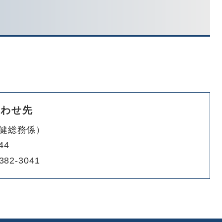
合わせ先
健総務係
44
382-3041