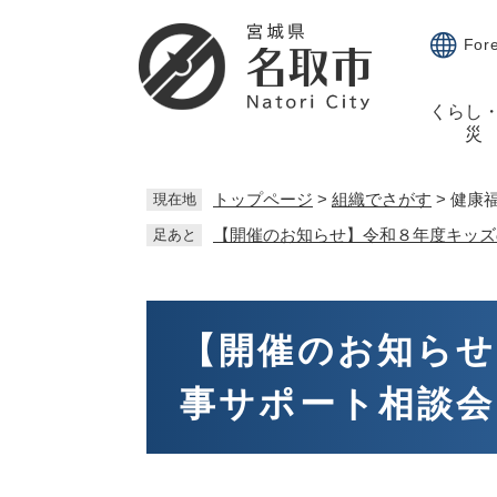
ペ
メ
ー
ニ
For
ジ
ュ
の
ー
くらし
先
を
災
頭
飛
で
ば
す。
し
トップページ
>
組織でさがす
>
健康
現在地
て
【開催のお知らせ】令和８年度キッズ
足あと
本
文
へ
本
文
【開催のお知らせ
事サポート相談会