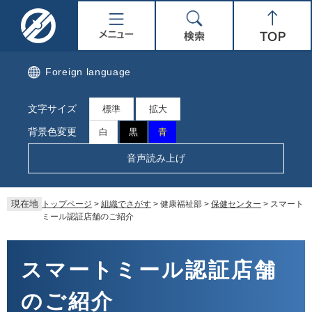
ペ
メ
名
メ
検
Top
ー
ニ
ジ
ュ
取
ニ
索
の
ー
先
を
市
ュ
Foreign language
頭
飛
で
ば
公
ー
文字サイズ
す。
し
標準
拡大
て
式
背景色変更
白
黒
青
本
文
ホ
音声読み上げ
へ
ー
現在地
トップページ
>
組織でさがす
>
健康福祉部
>
保健センター
>
スマート
ム
ミール認証店舗のご紹介
ペ
本
文
スマートミール認証店舗
ー
のご紹介
ジ