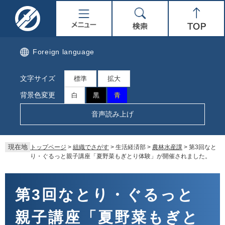
ペ
メ
名
メ
検
Top
ー
ニ
ジ
ュ
取
ニ
索
の
ー
先
を
市
ュ
Foreign language
頭
飛
で
ば
公
ー
文字サイズ
す。
し
標準
拡大
て
式
背景色変更
白
黒
青
本
文
ホ
音声読み上げ
へ
ー
現在地
トップページ
>
組織でさがす
>
生活経済部
>
農林水産課
>
第3回なと
ム
り・ぐるっと親子講座「夏野菜もぎとり体験」が開催されました。
ペ
本
文
第3回なとり・ぐるっと
ー
親子講座「夏野菜もぎと
ジ