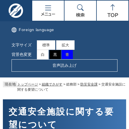
ペ
メ
名
メ
検
Top
ー
ニ
ジ
ュ
取
ニ
索
の
ー
先
を
市
ュ
Foreign language
頭
飛
で
ば
公
ー
文字サイズ
す。
し
標準
拡大
て
式
背景色変更
白
黒
青
本
文
ホ
音声読み上げ
へ
ー
現在地
トップページ
>
組織でさがす
>
総務部
>
防災安全課
>
交通安全施設に
ム
関する要望について
ペ
本
文
交通安全施設に関する要
ー
望について
ジ