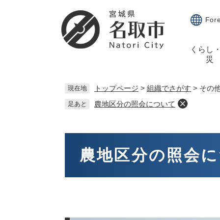
ペ
メ
ー
ニ
For
ジ
ュ
の
ー
くらし
先
を
災
頭
飛
で
ば
す。
し
トップページ
>
組織でさがす
>
その
現在地
て
農地区分の照会について
足あと
本
文
へ
本
文
農地区分の照会に