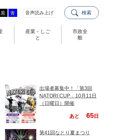
音声読み上げ
検索
黒
青
産
産業・しご
市政全
と
般
出場者募集中！「第3回
NATORI CUP」10月11日
（日曜日）開催
65
あと
日
第41回なとり夏まつり