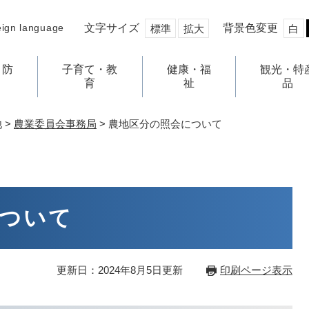
文字サイズ
背景色変更
eign language
標準
拡大
白
・防
子育て・教
健康・福
観光・特
育
祉
品
他
>
農業委員会事務局
>
農地区分の照会について
ついて
更新日：2024年8月5日更新
印刷ページ表示