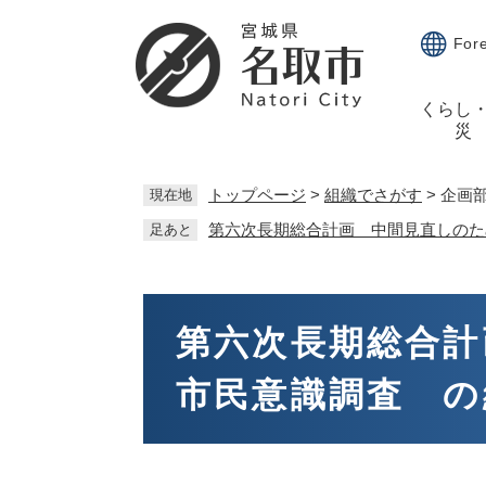
ペ
メ
ー
ニ
For
ジ
ュ
の
ー
くらし
先
を
災
頭
飛
で
ば
す。
し
トップページ
>
組織でさがす
>
企画
現在地
て
第六次長期総合計画 中間見直しのた
足あと
本
文
へ
本
文
第六次長期総合計
市民意識調査 の