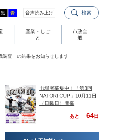
音声読み上げ
検索
黒
青
産
産業・しご
市政全
と
般
識調査 の結果をお知らせします
出場者募集中！「第3回
NATORI CUP」10月11日
（日曜日）開催
64
あと
日