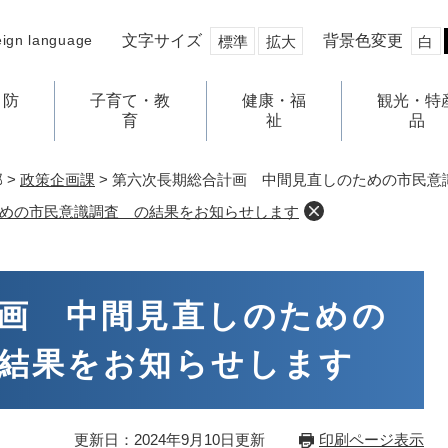
文字サイズ
背景色変更
eign language
標準
拡大
白
・防
子育て・教
健康・福
観光・特
育
祉
品
部
>
政策企画課
>
第六次長期総合計画 中間見直しのための市民意
めの市民意識調査 の結果をお知らせします
画 中間見直しのための
結果をお知らせします
更新日：2024年9月10日更新
印刷ページ表示