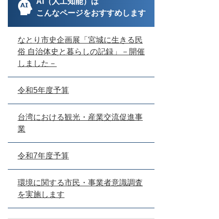
AI（人工知能）は
こんなページをおすすめします
なとり市史企画展「宮城に生きる民
俗 自治体史と暮らしの記録」－開催
しました－
令和5年度予算
台湾における観光・産業交流促進事
業
令和7年度予算
環境に関する市民・事業者意識調査
を実施します