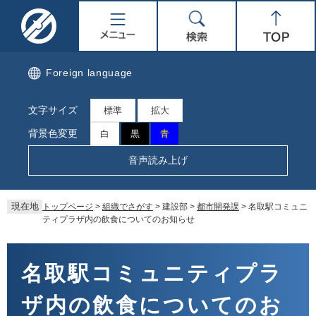
ペ
メ
名
メ
検
Top
ー
ニ
ジ
ュ
取
ニ
索
の
ー
先
を
市
ュ
Foreign language
頭
飛
で
ば
公
ー
文字サイズ
す。
し
標準
拡大
て
式
背景色変更
白
黒
青
本
文
ホ
音声読み上げ
へ
ー
現在地
トップページ
>
組織でさがす
>
建設部
>
都市開発課
>
名取駅コミュニ
ム
ティプラザ内の飲食についてのお知らせ
ペ
本
文
名取駅コミュニティプラ
ー
ザ内の飲食についてのお
ジ