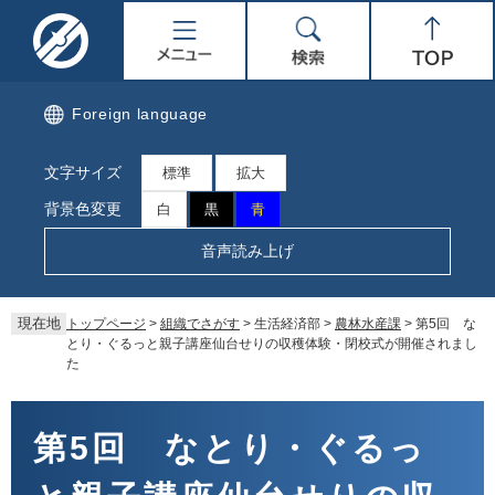
ペ
メ
名
メ
検
Top
ー
ニ
ジ
ュ
取
ニ
索
の
ー
先
を
市
ュ
Foreign language
頭
飛
で
ば
公
ー
文字サイズ
す。
し
標準
拡大
て
式
背景色変更
白
黒
青
本
文
ホ
音声読み上げ
へ
ー
現在地
トップページ
>
組織でさがす
>
生活経済部
>
農林水産課
>
第5回 な
ム
とり・ぐるっと親子講座仙台せりの収穫体験・閉校式が開催されまし
た
ペ
本
ー
文
第5回 なとり・ぐるっ
ジ