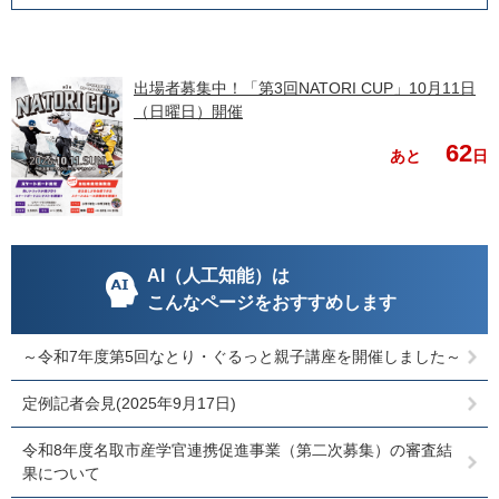
出場者募集中！「第3回NATORI CUP」10月11日
（日曜日）開催
62
あと
日
AI（人工知能）は
こんなページをおすすめします
～令和7年度第5回なとり・ぐるっと親子講座を開催しました～
定例記者会見(2025年9月17日)
令和8年度名取市産学官連携促進事業（第二次募集）の審査結
果について