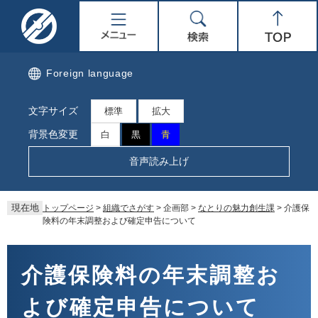
ペ
メ
名
メ
検
Top
ー
ニ
ジ
ュ
取
ニ
索
の
ー
先
を
市
ュ
Foreign language
頭
飛
で
ば
公
ー
文字サイズ
す。
し
標準
拡大
て
式
背景色変更
白
黒
青
本
文
ホ
音声読み上げ
へ
ー
現在地
トップページ
>
組織でさがす
>
企画部
>
なとりの魅力創生課
>
介護保
ム
険料の年末調整および確定申告について
ペ
本
文
介護保険料の年末調整お
ー
よび確定申告について
ジ