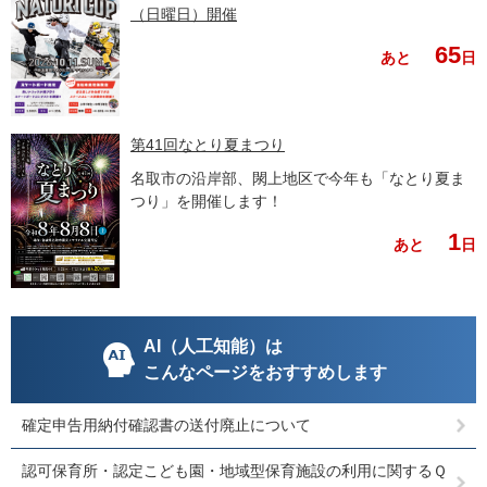
（日曜日）開催
65
あと
日
第41回なとり夏まつり
名取市の沿岸部、閖上地区で今年も「なとり夏ま
つり」を開催します！
1
あと
日
AI（人工知能）は
こんなページをおすすめします
確定申告用納付確認書の送付廃止について
認可保育所・認定こども園・地域型保育施設の利用に関するＱ