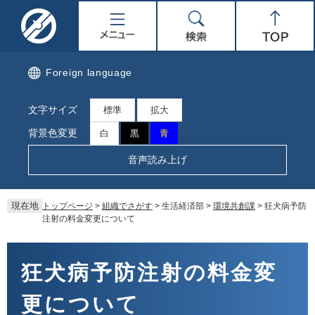
ペ
メ
名
メ
検
Top
ー
ニ
ジ
ュ
取
ニ
索
の
ー
先
を
市
ュ
Foreign language
頭
飛
で
ば
公
ー
文字サイズ
す。
し
標準
拡大
て
式
背景色変更
白
黒
青
本
文
ホ
音声読み上げ
へ
ー
現在地
トップページ
>
組織でさがす
>
生活経済部
>
環境共創課
>
狂犬病予防
ム
注射の料金変更について
ペ
本
文
狂犬病予防注射の料金変
ー
更について
ジ