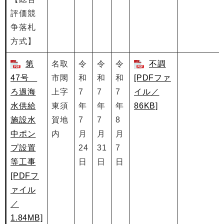
評価競
争落札
方式】
第
名取
令
令
令
不調
47号
市閖
和
和
和
[PDFファ
ろ過海
上字
7
7
7
イル／
水供給
東須
年
年
年
86KB]
施設水
賀地
7
7
8
中ポン
内
月
月
月
プ設置
24
31
7
等工事
日
日
日
[PDFフ
ァイル
／
1.84MB]