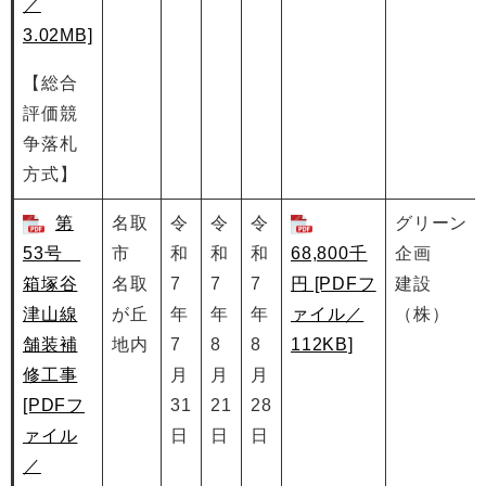
／
3.02MB]
【総合
評価競
争落札
方式】
第
名取
令
令
令
グリーン
53号
市
和
和
和
68,800千
企画
箱塚谷
名取
7
7
7
円 [PDFフ
建設
津山線
が丘
年
年
年
ァイル／
（株）
舗装補
地内
7
8
8
112KB]
修工事
月
月
月
[PDFフ
31
21
28
ァイル
日
日
日
／