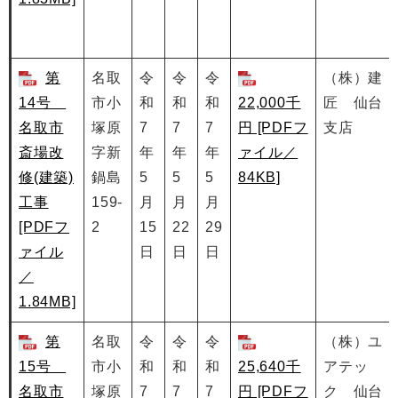
第
名取
令
令
令
（株）建
14号
市小
和
和
和
22,000千
匠 仙台
名取市
塚原
7
7
7
円 [PDFフ
支店
斎場改
字新
年
年
年
ァイル／
修(建築)
鍋島
5
5
5
84KB]
工事
159-
月
月
月
[PDFフ
2
15
22
29
ァイル
日
日
日
／
1.84MB]
第
名取
令
令
令
（株）ユ
15号
市小
和
和
和
25,640千
アテッ
名取市
塚原
7
7
7
円 [PDFフ
ク 仙台