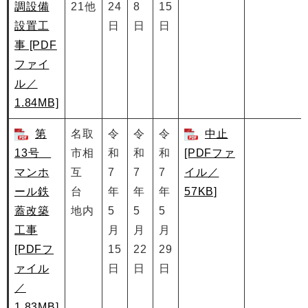
調設備
21他
24
8
15
設置工
日
日
日
事 [PDF
ファイ
ル／
1.84MB]
第
名取
令
令
令
中止
13号
市相
和
和
和
[PDFファ
マンホ
互
7
7
7
イル／
ール鉄
台
年
年
年
57KB]
蓋改築
地内
5
5
5
工事
月
月
月
[PDFフ
15
22
29
ァイル
日
日
日
／
1.83MB]