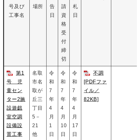
号及び
場所
告
請
札
工事名
日
資
日
格
受
付
締
切
第1
名取
令
令
令
不調
号 児
市名
和
和
和
[PDFファ
童セン
取が
7
7
7
イル／
ター2施
丘三
年
年
年
82KB]
設遊戯
丁目
4
4
4
室空調
5－
月
月
月
設備設
21
1
10
17
置工事
他
日
日
日