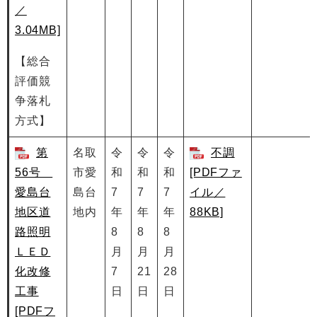
／
3.04MB]
【総合
評価競
争落札
方式】
第
名取
令
令
令
不調
56号
市愛
和
和
和
[PDFファ
愛島台
島台
7
7
7
イル／
地区道
地内
年
年
年
88KB]
路照明
8
8
8
ＬＥＤ
月
月
月
化改修
7
21
28
工事
日
日
日
[PDFフ