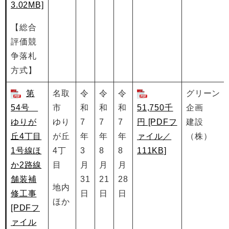
3.02MB]
【総合
評価競
争落札
方式】
第
名取
令
令
令
グリーン
54号
市
和
和
和
51,750千
企画
ゆりが
ゆり
7
7
7
円 [PDFフ
建設
丘4丁目
が丘
年
年
年
ァイル／
（株）
1号線ほ
4丁
3
8
8
111KB]
か2路線
目
月
月
月
舗装補
31
21
28
地内
修工事
日
日
日
ほか
[PDFフ
ァイル