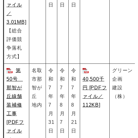
ァイル
日
日
日
／
3.01MB]
​【総合
評価競
争落札
方式】
第
名取
令
令
令
グリーン
50号
市那
和
和
和
40,500千
企画
那智が
智が
7
7
7
円 [PDFフ
建設
丘線舗
丘
年
年
年
ァイル／
（株）
装補修
地内
7
8
8
112KB]
工事
月
月
月
[PDFフ
31
7
21
ァイル
日
日
日