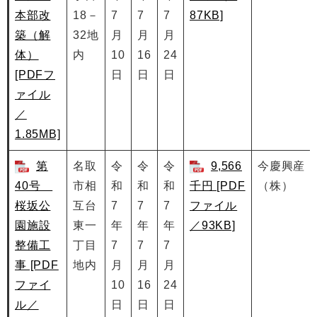
本部改
18－
7
7
7
87KB]
築（解
32地
月
月
月
体）
内
10
16
24
[PDFフ
日
日
日
ァイル
／
1.85MB]
第
名取
令
令
令
9,566
今慶興産
40号
市相
和
和
和
千円 [PDF
（株）
桜坂公
互台
7
7
7
ファイル
園施設
東一
年
年
年
／93KB]
整備工
丁目
7
7
7
事 [PDF
地内
月
月
月
ファイ
10
16
24
ル／
日
日
日