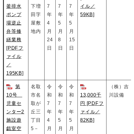
釜排水
下増
7
7
7
イル／
ポンプ
田字
年
年
年
59KB]
場逆止
屋敷
4
5
5
弁等修
地内
月
月
月
繕業務
24
8
15
[PDFフ
日
日
日
ァイル
／
195KB]
第
名取
令
令
令
（株）吉
10号
市名
和
和
和
13,000千
川設備
児童セ
取が
7
7
7
円 [PDFフ
ンター2
丘三
年
年
年
ァイル／
施設遊
丁目
4
5
5
82KB]
戯室空
5－
月
月
月