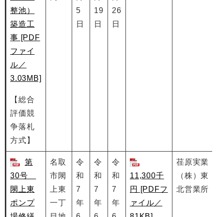
整池）
5
19
26
築造工
日
日
日
事 [PDF
ファイ
ル／
3.03MB]
【総合
評価競
争落札
方式】
第
名取
令
令
令
荏原実業
30号
市閖
和
和
和
11,300千
（株）東
閖上東
上東
7
7
7
円 [PDFフ
北営業所
ポンプ
一丁
年
年
年
ァイル／
場修繕
目地
6
6
6
81KB]