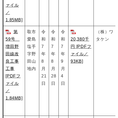
ァイル
／
1.85MB]
第
取市
令
令
令
（株）ワ
59号
愛島
和
和
和
20,380千
タケン
増田野
塩手
7
7
7
円 [PDFフ
田線改
字野
年
年
年
ァイル／
良工事
田山
8
8
9
93KB]
工事
地内
月
月
月
[PDFフ
21
28
4
ァイル
日
日
日
／
1.84MB]