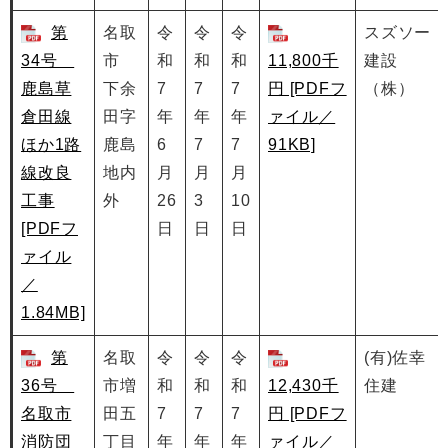
第
名取
令
令
令
スズソー
34号
市
和
和
和
11,800千
建設
鹿島草
下余
7
7
7
円 [PDFフ
（株）
倉田線
田字
年
年
年
ァイル／
ほか1路
鹿島
6
7
7
91KB]
線改良
地内
月
月
月
工事
外
26
3
10
[PDFフ
日
日
日
ァイル
／
1.84MB]
第
名取
令
令
令
(有)佐幸
36号
市増
和
和
和
12,430千
住建
名取市
田五
7
7
7
円 [PDFフ
消防団
丁目
年
年
年
ァイル／