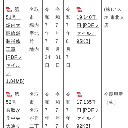
第
名取
令
令
令
(株)アス
51号
市
和
和
和
19,140千
ホ 東北支
堀内大
堀内
7
7
7
円 [PDFフ
店
胴線舗
字北
年
年
年
ァイル／
装補修
竹
7
7
8
95KB]
工事
地内
月
月
月
[PDFフ
24
31
7
ァイル
日
日
日
／
1.84MB]
第
名取
令
令
令
今慶興産
52号
市
和
和
和
17,135千
（株）
名取が
名取
7
7
7
円 [PDFフ
丘中央
が丘
年
年
年
ァイル／
大通り
二丁
7
7
8
92KB]