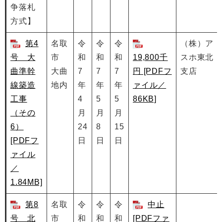
争落札
方式】
第4
名取
令
令
令
（株）ア
号 大
市
和
和
和
19,800千
スホ東北
曲準幹
大曲
7
7
7
円 [PDFフ
支店
線築造
地内
年
年
年
ァイル／
工事
4
5
5
86KB]
（その
月
月
月
6）
24
8
15
[PDFフ
日
日
日
ァイル
／
1.84MB]
第8
名取
令
令
令
中止
号 北
市
和
和
和
[PDFファ