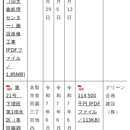
（旧大
月
月
月
曲処理
29
5
12
センタ
日
日
日
ー）施
設改修
工事
[PDFフ
ァイル
／
1.85MB]
第
名取
令
令
令
グリーン
21号
市美
和
和
和
114,500
企画
下増田
田園
7
7
7
千円 [PDF
建設
第1排水
三丁
年
年
年
ファイル
（株）
区（美
目地
6
6
6
／113KB]
田園調
内
月
月
月