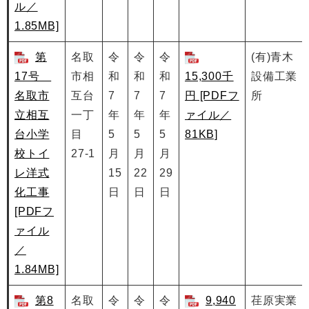
ル／
1.85MB]
第
名取
令
令
令
(有)青木
17号
市相
和
和
和
15,300千
設備工業
名取市
互台
7
7
7
円 [PDFフ
所
立相互
一丁
年
年
年
ァイル／
台小学
目
5
5
5
81KB]
校トイ
27-1
月
月
月
レ洋式
15
22
29
化工事
日
日
日
[PDFフ
ァイル
／
1.84MB]
第8
名取
令
令
令
9,940
荏原実業