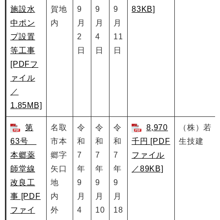
施設水
賀地
9
9
9
83KB]
中ポン
内
月
月
月
プ設置
2
4
11
等工事
日
日
日
[PDFフ
ァイル
／
1.85MB]
第
名取
令
令
令
8,970
（株）若
63号
市本
和
和
和
千円 [PDF
生技建
本郷薬
郷字
7
7
7
ファイル
師堂線
矢口
年
年
年
／89KB]
改良工
地
9
9
9
事 [PDF
内
月
月
月
ファイ
外
4
10
18