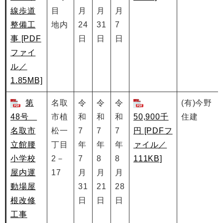
線歩道
目
月
月
月
整備工
地内
24
31
7
事 [PDF
日
日
日
ファイ
ル／
1.85MB]
第
名取
令
令
令
(有)今野
48号
市植
和
和
和
50,900千
住建
名取市
松一
7
7
7
円 [PDFフ
立館腰
丁目
年
年
年
ァイル／
小学校
2－
7
8
8
111KB]
屋内運
17
月
月
月
動場屋
31
21
28
根改修
日
日
日
工事