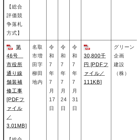
【総合
評価競
争落札
方式】
第
名取
令
令
令
グリーン
46号
市増
和
和
和
30,800千
企画
市役所
田字
7
7
7
円 [PDFフ
建設
通り線
柳田
年
年
年
ァイル／
（株）
舗装補
地内
7
7
7
111KB]
修工事
月
月
月
[PDFフ
17
24
31
ァイル
日
日
日
／
3.01MB]
【総合