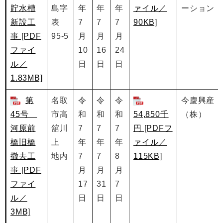
貯水槽
島字
年
年
年
ァイル／
ーション
新設工
表
7
7
7
90KB]
事 [PDF
95-5
月
月
月
ファイ
10
16
24
ル／
日
日
日
1.83MB]
第
名取
令
令
令
今慶興産
45号
市高
和
和
和
54,850千
（株）
河原前
舘川
7
7
7
円 [PDFフ
橋旧橋
上
年
年
年
ァイル／
撤去工
地内
7
7
8
115KB]
事 [PDF
月
月
月
ファイ
17
31
7
ル／
日
日
日
3MB]