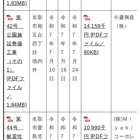
1.83MB]
第
名取
令
令
令
今慶興産
42号
市相
和
和
和
14,159千
（株）
公園施
互台
7
7
7
円 [PDFフ
設整備
四丁
年
年
年
ァイル／
工事
目
7
7
7
90KB]
（その
地内
月
月
月
1）
外
10
16
24
[PDFフ
日
日
日
ァイル
／
1.84MB]
第
名取
令
令
令
(株)Ｍｉ
44号
市愛
和
和
和
10,990千
ｙａｂｉ
耐震性
島笠
7
7
7
円 [PDFフ
コーポレ