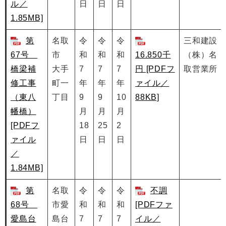
ル／
日
日
日
1.85MB]
第
名取
令
令
令
三和建設
67号
市
和
和
和
16.850千
（株）名
橋梁補
大手
7
7
7
円 [PDFフ
取営業所
修工事
町一
年
年
年
ァイル／
（東八
丁目
9
9
10
88KB]
幡橋）
月
月
月
[PDFフ
18
25
2
ァイル
日
日
日
／
1.84MB]
第
名取
令
令
令
不調
68号
市愛
和
和
和
[PDFファ
愛島台
島台
7
7
7
イル／