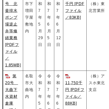
号 北
市下
和
和
和
千円 [PDF
（株）東
釜排水
増田
7
7
7
ファイル
北営業所
ポンプ
字屋
年
年
年
／83KB]
場逆止
敷地
5
6
6
弁等修
内
月
月
月
繕業務
29
5
12
[PDFフ
日
日
日
ァイル
／
1.85MB]
第
名取
令
令
令
（株）ア
20号
市大
和
和
和
11,750千
スホ東北
大曲下
曲地
7
7
7
円 [PDFフ
支店
水資材
内
年
年
年
ァイル／
倉庫
5
6
6
88KB]