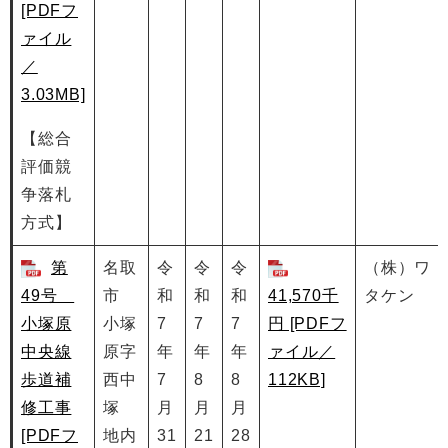
[PDFフ
ァイル
／
3.03MB]
【総合
評価競
争落札
方式】
第
名取
令
令
令
（株）ワ
49号
市
和
和
和
41,570千
タケン
小塚原
小塚
7
7
7
円 [PDFフ
中央線
原字
年
年
年
ァイル／
歩道補
西中
7
8
8
112KB]
修工事
塚
月
月
月
[PDFフ
地内
31
21
28