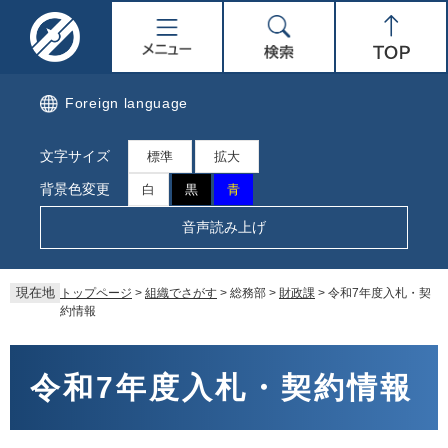
ペ
メ
名
メ
検
Top
ー
ニ
ジ
ュ
取
ニ
索
の
ー
先
を
市
ュ
Foreign language
頭
飛
で
ば
公
ー
文字サイズ
す。
し
標準
拡大
て
式
背景色変更
白
黒
青
本
文
ホ
音声読み上げ
へ
ー
現在地
トップページ
>
組織でさがす
>
総務部
>
財政課
>
令和7年度入札・契
ム
約情報
ペ
本
文
令和7年度入札・契約情報
ー
ジ