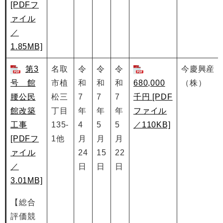
[PDFフ
ァイル
／
1.85MB]
第3
名取
令
令
令
今慶興産
号 館
市植
和
和
和
680,000
（株）
腰公民
松三
7
7
7
千円 [PDF
館改築
丁目
年
年
年
ファイル
工事
135-
4
5
5
／110KB]
[PDFフ
1他
月
月
月
ァイル
24
15
22
／
日
日
日
3.01MB]
【総合
評価競