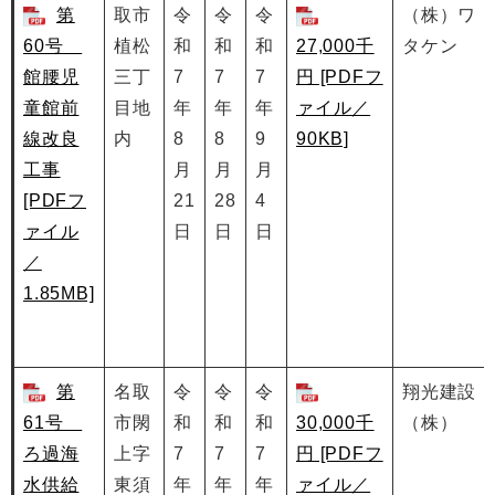
第
取市
令
令
令
（株）ワ
60号
植松
和
和
和
27,000千
タケン
館腰児
三丁
7
7
7
円 [PDFフ
童館前
目地
年
年
年
ァイル／
線改良
内
8
8
9
90KB]
工事
月
月
月
[PDFフ
21
28
4
ァイル
日
日
日
／
1.85MB]
第
名取
令
令
令
翔光建設
61号
市閖
和
和
和
30,000千
（株）
ろ過海
上字
7
7
7
円 [PDFフ
水供給
東須
年
年
年
ァイル／