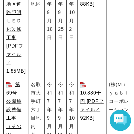
地区道
地区
年
年
年
88KB]
路照明
9
9
10
ＬＥＤ
月
月
月
化改修
18
25
2
工事
日
日
日
[PDFフ
ァイル
／
1.85MB]
第
名取
令
令
令
(株)Ｍｉ
69号
市大
和
和
和
10,880千
ｙａｂｉ
公園施
手町
7
7
7
円 [PDFフ
コーポレ
設整備
六丁
年
年
年
ァイル／
ーション
工事
目地
9
9
10
92KB]
（その
内
月
月
月