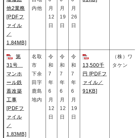
他2業務
内他
月
月
月
[PDFフ
12
19
26
ァイル
日
日
日
／
1.84MB]
第
名取
令
令
令
（株）ワ
31号
市
和
和
和
13,500千
タケン
マンホ
下余
7
7
7
円 [PDFフ
ール鉄
田字
年
年
年
ァイル／
蓋改築
鹿島
6
6
6
91KB]
工事
地内
月
月
月
[PDFフ
12
12
19
ァイル
日
日
日
／
1.83MB]