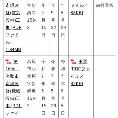
斎場改
字新
年
年
年
ァイル／
南営業所
修(電気
鍋島
5
5
5
88KB]
設備)工
159-
月
月
月
事 [PDF
2
15
22
29
ファイ
日
日
日
ル／
1.84MB]
第
名取
令
令
令
不調
16号
市小
和
和
和
[PDFファ
名取市
塚原
7
7
7
イル／
斎場改
字新
年
年
年
82KB]
修(機械
鍋島
5
5
6
設備)工
159-
月
月
月
事 [PDF
2
15
29
5
ファイ
日
日
日