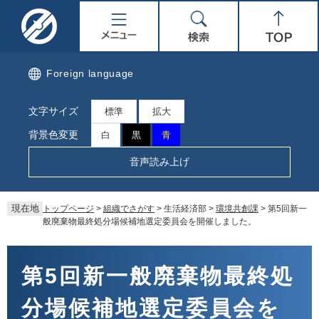
ペ
メ
名
メ
検
Top
ー
ニ
ジ
ュ
取
ニ
索
の
ー
先
を
市
ュ
Foreign language
頭
飛
で
ば
公
ー
文字サイズ
す。
し
標準
拡大
て
式
背景色変更
白
黒
青
本
文
ホ
音声読み上げ
へ
ー
現在地
トップページ
>
組織でさがす
>
生活経済部
>
環境共創課
>
第5回新一
ム
般廃棄物最終処分場候補地選定委員会を開催しました。
ペ
本
文
第5回新一般廃棄物最終処
ー
分場候補地選定委員会を
ジ