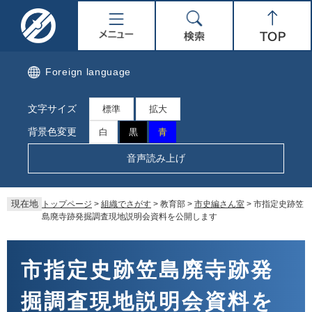
ペ
メ
名
メ
検
Top
ー
ニ
ジ
ュ
取
ニ
索
の
ー
先
を
市
ュ
Foreign language
頭
飛
で
ば
公
ー
文字サイズ
す。
し
標準
拡大
て
式
背景色変更
白
黒
青
本
文
ホ
音声読み上げ
へ
ー
現在地
トップページ
>
組織でさがす
>
教育部
>
市史編さん室
>
市指定史跡笠
ム
島廃寺跡発掘調査現地説明会資料を公開します
ペ
本
文
市指定史跡笠島廃寺跡発
ー
掘調査現地説明会資料を
ジ