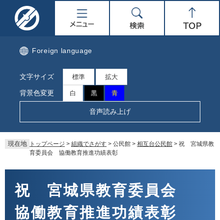
ペ
メ
名
メ
検
Top
ー
ニ
ジ
ュ
取
ニ
索
の
ー
先
を
市
ュ
Foreign language
頭
飛
で
ば
公
ー
文字サイズ
す。
し
標準
拡大
て
式
背景色変更
白
黒
青
本
文
ホ
音声読み上げ
へ
ー
現在地
トップページ
>
組織でさがす
>
公民館
>
相互台公民館
>
祝 宮城県教
ム
育委員会 協働教育推進功績表彰
ペ
本
文
祝 宮城県教育委員会
ー
協働教育推進功績表彰
ジ