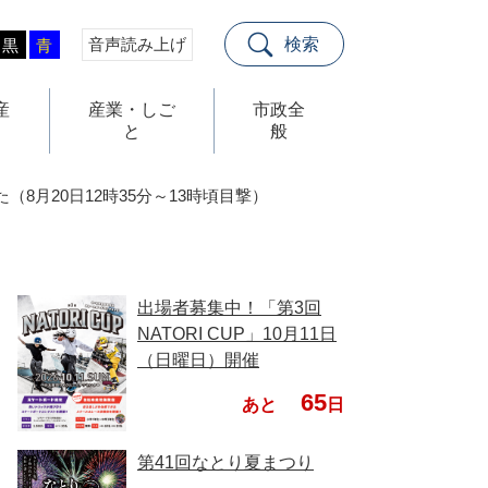
音声読み上げ
検索
黒
青
産
産業・しご
市政全
と
般
8月20日12時35分～13時頃目撃）
出場者募集中！「第3回
NATORI CUP」10月11日
（日曜日）開催
65
あと
日
第41回なとり夏まつり