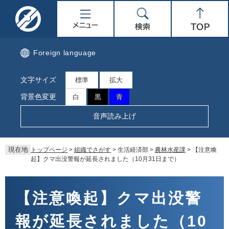
ペ
メ
名
メ
検
Top
ー
ニ
ジ
ュ
取
ニ
索
の
ー
先
を
市
ュ
Foreign language
頭
飛
で
ば
公
ー
文字サイズ
す。
し
標準
拡大
て
式
背景色変更
白
黒
青
本
文
ホ
音声読み上げ
へ
ー
現在地
トップページ
>
組織でさがす
>
生活経済部
>
農林水産課
>
【注意喚
ム
起】クマ出没警報が延長されました（10月31日まで）
ペ
本
文
【注意喚起】クマ出没警
ー
報が延長されました（10
ジ