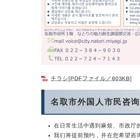
チラシ[PDFファイル／803KB]
名取市外国人市民咨询
在日常生活中遇到麻烦、市政厅
我们将提前预约，并在您希望咨