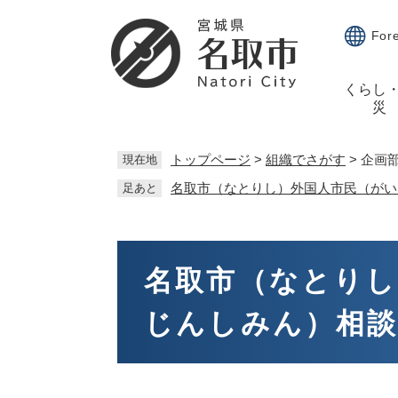
ペ
メ
ー
ニ
For
ジ
ュ
の
ー
くらし
先
を
災
頭
飛
で
ば
す。
し
トップページ
>
組織でさがす
>
企画
現在地
て
名取市（なとりし）外国人市民（がい
足あと
本
文
へ
本
文
名取市（なとりし
じんしみん）相