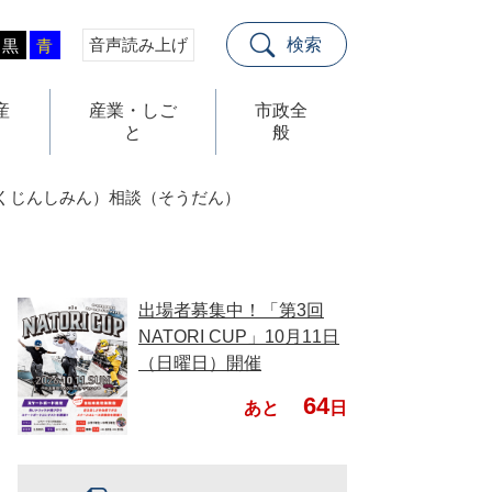
音声読み上げ
検索
黒
青
産
産業・しご
市政全
と
般
くじんしみん）相談（そうだん）
出場者募集中！「第3回
NATORI CUP」10月11日
（日曜日）開催
64
あと
日