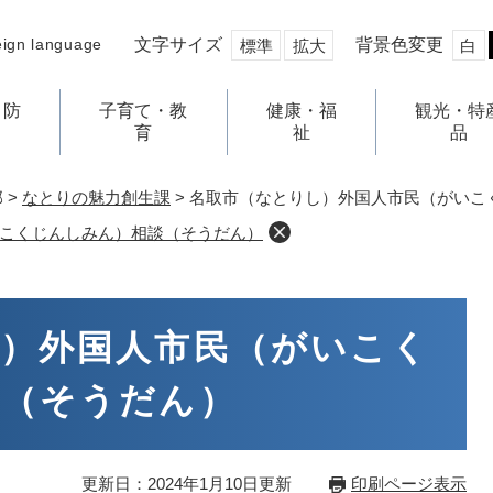
文字サイズ
背景色変更
eign language
標準
拡大
白
・防
子育て・教
健康・福
観光・特
育
祉
品
部
>
なとりの魅力創生課
>
名取市（なとりし）外国人市民（がいこ
こくじんしみん）相談（そうだん）
）外国人市民（がいこく
談（そうだん）
更新日：2024年1月10日更新
印刷ページ表示