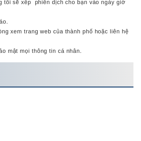
g tôi sẽ xếp phiên dịch cho bạn vào ngày giờ
áo.
 lòng xem trang web của thành phố hoặc liên hệ
ảo mật mọi thông tin cá nhân.