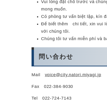
Vui lòng đặt chỗ trước và chún
mong muốn.
Có phòng tư vấn biệt lập, kín đ
Để biết thêm chi tiết, xin vui
với chúng tôi.
Chúng tôi tư vấn miễn phí và b
問い合わせ
Mail
voice@city.natori.miyagi.jp
Fax 022-384-9030
Tel 022-724-7143