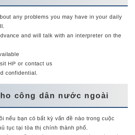
 about any problems you may have in your daily
l.
dvance and will talk with an interpreter on the
vailable
sit HP or contact us
d confidential.
cho công dân nước ngoài
tôi nếu bạn có bất kỳ vấn đề nào trong cuộc
 tục tại tòa thị chính thành phố.