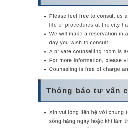
Please feel free to consult us
life or procedures at the city hal
We will make a reservation in a
day you wish to consult.
A private counselling room is a
For more information, please vi
Counseling is free of charge an
Thông báo tư vấn 
Xin vui lòng liên hệ với chúng 
sống hàng ngày hoặc khi làm thủ