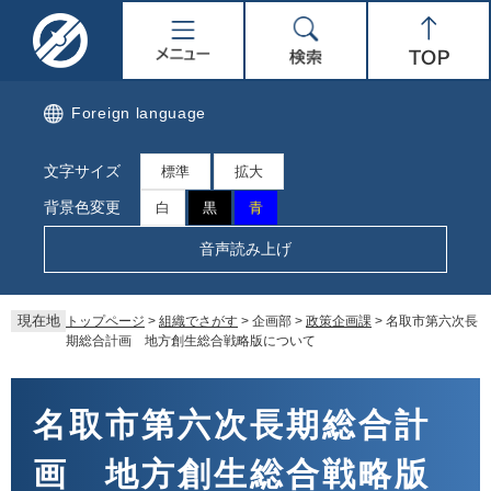
ペ
メ
名
メ
検
Top
ー
ニ
ジ
ュ
取
ニ
索
の
ー
先
を
市
ュ
Foreign language
頭
飛
で
ば
公
ー
文字サイズ
す。
し
標準
拡大
て
式
背景色変更
白
黒
青
本
文
ホ
音声読み上げ
へ
ー
現在地
トップページ
>
組織でさがす
>
企画部
>
政策企画課
>
名取市第六次長
ム
期総合計画 地方創生総合戦略版について
ペ
本
文
名取市第六次長期総合計
ー
画 地方創生総合戦略版
ジ