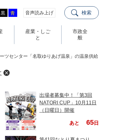
音声読み上げ
検索
黒
青
産
産業・しご
市政全
と
般
ポーツセンター「名取ゆりあげ温泉」の温泉供給
て
出場者募集中！「第3回
NATORI CUP」10月11日
（日曜日）開催
65
あと
日
第41回なとり夏まつり