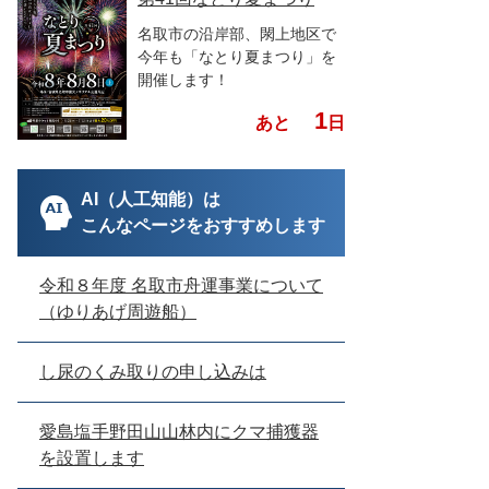
名取市の沿岸部、閖上地区で
今年も「なとり夏まつり」を
開催します！
1
あと
日
AI（人工知能）は
こんなページをおすすめします
令和８年度 名取市舟運事業について
（ゆりあげ周遊船）
し尿のくみ取りの申し込みは
愛島塩手野田山山林内にクマ捕獲器
を設置します