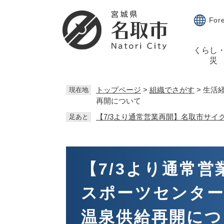
ペ
メ
ー
ニ
For
ジ
ュ
の
ー
くらし
先
を
災
頭
飛
で
ば
す。
し
トップページ
>
組織でさがす
>
生活
現在地
再開について
て
本
【7/3より通常営業再開】名取市サ
足あと
文
へ
本
文
【7/3より通常
スポーツセンタ
温泉供給再開につ