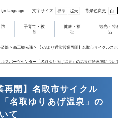
文字サイズ
背景色変更
eign language
標準
拡大
白
・防
子育て・教
健康・福
観光・特
育
祉
品
経済部
>
商工観光課
>
【7/3より通常営業再開】名取市サイクルス
イクルスポーツセンター「名取ゆりあげ温泉」の温泉供給再開につい
営業再開】名取市サイクル
ー「名取ゆりあげ温泉」の
いて