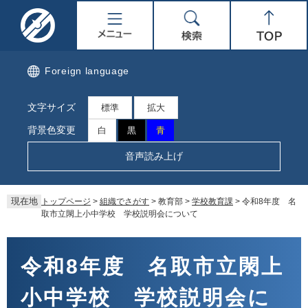
ペ
メ
名
メ
検
Top
ー
ニ
ジ
ュ
取
ニ
索
の
ー
先
を
市
ュ
Foreign language
頭
飛
で
ば
公
ー
文字サイズ
す。
し
標準
拡大
て
式
背景色変更
白
黒
青
本
文
ホ
音声読み上げ
へ
ー
現在地
トップページ
>
組織でさがす
>
教育部
>
学校教育課
>
令和8年度 名
ム
取市立閖上小中学校 学校説明会について
ペ
本
文
令和8年度 名取市立閖上
ー
小中学校 学校説明会に
ジ