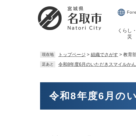
ペ
メ
ー
ニ
For
ジ
ュ
の
ー
くらし
先
を
災
頭
飛
で
ば
す。
し
トップページ
>
組織でさがす
>
教育
現在地
て
令和8年度6月のいただきスマイルかん
足あと
本
文
へ
本
文
令和8年度6月の