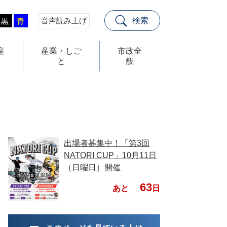
音声読み上げ
検索
黒
青
産
産業・しご
市政全
と
般
出場者募集中！「第3回
NATORI CUP」10月11日
（日曜日）開催
63
あと
日