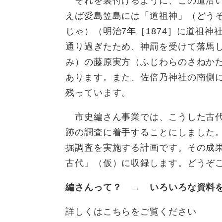
それを裏付けるように、この道沿い
えば愛島笠島には「道祖神」（どう
じゃ）（明治7年［1874］に道祖
通り過ぎたため、神罰を受けて落馬
み）の藤原実方（ふじわらのさねか
あります。また、佐倍乃神社の南側
残っています。
市史編さん事業では、こうした古代
跡の調査に着手することにしました
掘調査を実施する計画です。その成果
古代」（仮）に収録します。どうぞ
編さんって？ → いろいろな資料
詳しくはこちらをご覧ください