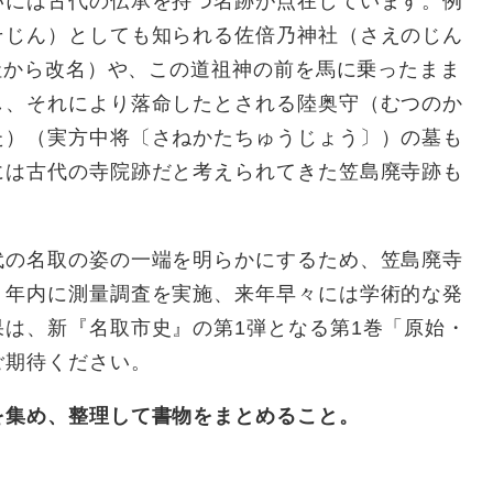
には古代の伝承を持つ名跡が点在しています。例
そじん）としても知られる佐倍乃神社（さえのじん
神社から改名）や、この道祖神の前を馬に乗ったまま
し、それにより落命したとされる陸奥守（むつのか
た）（実方中将〔さねかたちゅうじょう〕）の墓も
には古代の寺院跡だと考えられてきた笠島廃寺跡も
の名取の姿の一端を明らかにするため、笠島廃寺
。年内に測量調査を実施、来年早々には学術的な発
は、新『名取市史』の第1弾となる第1巻「原始・
ご期待ください。
を集め、整理して書物をまとめること。