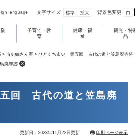
文字サイズ
背景色変更
eign language
標準
拡大
白
・防
子育て・教
健康・福
観光・特
育
祉
品
部
>
市史編さん室
>
ひとくち市史 第五回 古代の道と笠島廃寺跡
島廃寺跡
五回 古代の道と笠島廃
更新日：2023年11月22日更新
印刷ページ表示