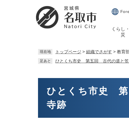
ペ
メ
ー
ニ
For
ジ
ュ
の
ー
くらし
先
を
災
頭
飛
で
ば
す。
し
トップページ
>
組織でさがす
>
教育
現在地
て
ひとくち市史 第五回 古代の道と笠
足あと
本
文
へ
本
文
ひとくち市史 第
寺跡