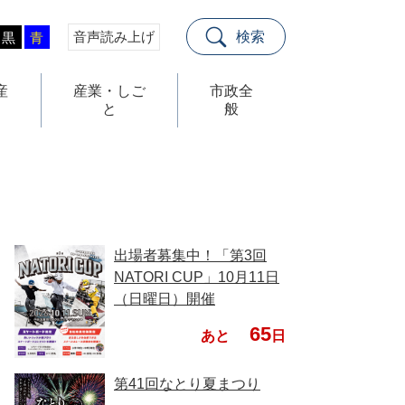
音声読み上げ
検索
黒
青
産
産業・しご
市政全
と
般
出場者募集中！「第3回
NATORI CUP」10月11日
（日曜日）開催
65
あと
日
第41回なとり夏まつり