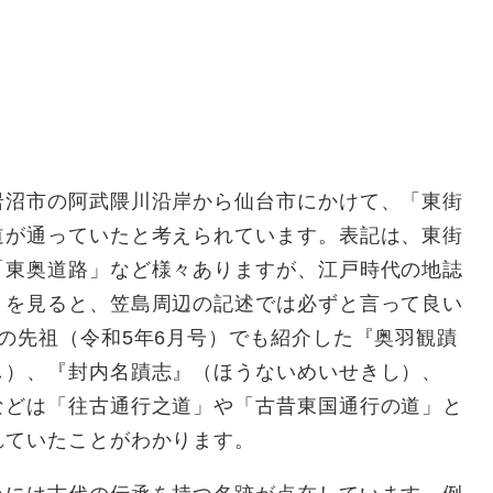
沼市の阿武隈川沿岸から仙台市にかけて、「東街
道が通っていたと考えられています。表記は、東街
「東奥道路」など様々ありますが、江戸時代の地誌
）を見ると、笠島周辺の記述では必ずと言って良い
の先祖（令和5年6月号）でも紹介した『奥羽観蹟
し）、『封内名蹟志』（ほうないめいせきし）、
などは「往古通行之道」や「古昔東国通行の道」と
れていたことがわかります。