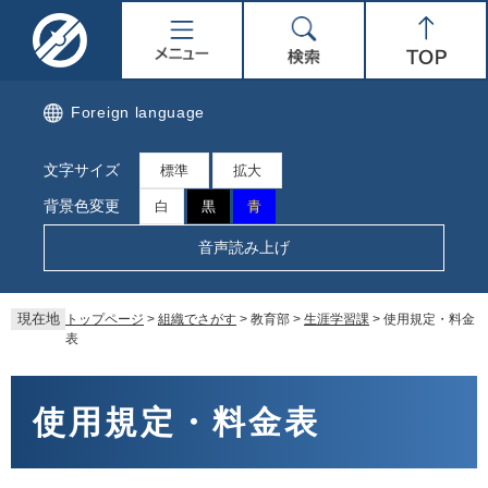
ペ
メ
名
メ
検
Top
ー
ニ
ジ
ュ
取
ニ
索
の
ー
先
を
市
ュ
Foreign language
頭
飛
で
ば
公
ー
文字サイズ
す。
し
標準
拡大
て
式
背景色変更
白
黒
青
本
文
ホ
音声読み上げ
へ
ー
現在地
トップページ
>
組織でさがす
>
教育部
>
生涯学習課
>
使用規定・料金
ム
表
ペ
本
文
使用規定・料金表
ー
ジ