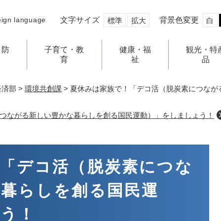
文字サイズ
背景色変更
eign language
標準
拡大
白
・防
子育て・教
健康・福
観光・特
育
祉
品
経済部
>
環境共創課
>
夏休みは家族で！「デコ活（脱炭素につなが
つながる新しい豊かな暮らしを創る国民運動）」をしましょう！
「デコ活（脱炭素につな
な暮らしを創る国民運
ょう！