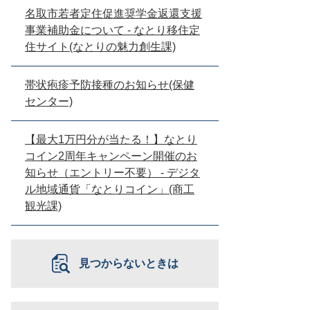
名取市若者定住促進奨学金返還支援
事業補助金について - なとり移住定
住サイト(なとりの魅力創生課)
帯状疱疹予防接種のお知らせ(保健
センター)
【最大1万円分が当たる！】なとり
コイン2周年キャンペーン開催のお
知らせ（エントリー不要） - デジタ
ル地域通貨「なとりコイン」(商工
観光課)
見つからないときは