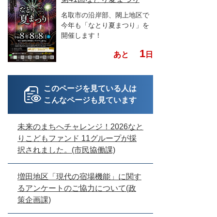
名取市の沿岸部、閖上地区で
今年も「なとり夏まつり」を
開催します！
1
あと
日
このページを見ている人は
こんなページも見ています
未来のまちへチャレンジ！2026なと
りこどもファンド 11グループが採
択されました。(市民協働課)
増田地区「現代の宿場機能」に関す
るアンケートのご協力について(政
策企画課)