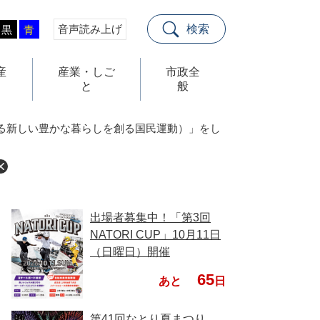
音声読み上げ
検索
黒
青
産
産業・しご
市政全
と
般
る新しい豊かな暮らしを創る国民運動）」をし
出場者募集中！「第3回
NATORI CUP」10月11日
（日曜日）開催
65
あと
日
第41回なとり夏まつり