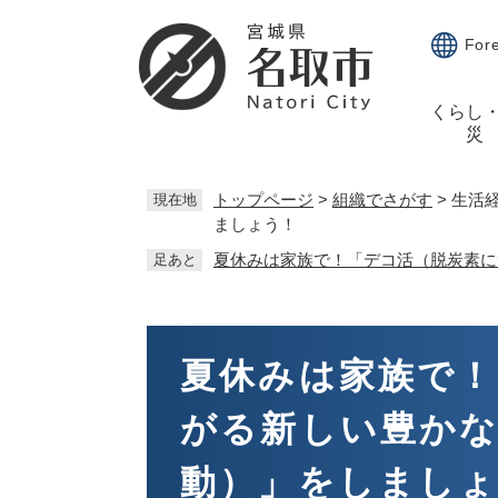
ペ
メ
ー
ニ
For
ジ
ュ
の
ー
くらし
先
を
災
頭
飛
で
ば
す。
し
トップページ
>
組織でさがす
>
生活
現在地
ましょう！
て
本
夏休みは家族で！「デコ活（脱炭素に
足あと
文
へ
本
文
夏休みは家族で！
がる新しい豊か
動）」をしまし