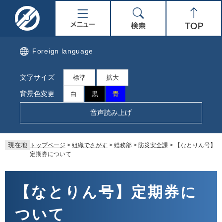
ペ
メ
名
メ
検
Top
ー
ニ
ジ
ュ
取
ニ
索
の
ー
先
を
市
ュ
Foreign language
頭
飛
で
ば
公
ー
文字サイズ
す。
し
標準
拡大
て
式
背景色変更
白
黒
青
本
文
ホ
音声読み上げ
へ
ー
現在地
トップページ
>
組織でさがす
>
総務部
>
防災安全課
>
【なとりん号】
ム
定期券について
ペ
本
文
【なとりん号】定期券に
ー
ついて
ジ